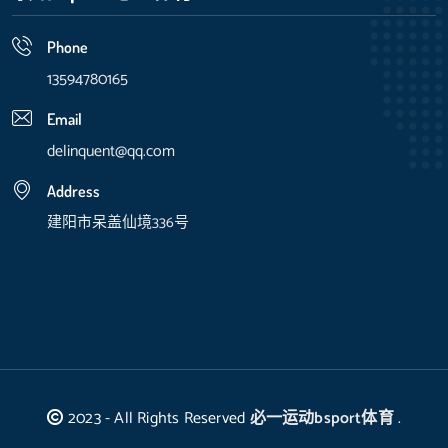
Phone
13594780165
Email
delinquent@qq.com
Address
建阳市呆盖仙境336号
2023 - All Rights Reserved
必一运动bsport体育
.