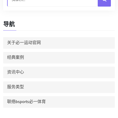
导航
关于必一运动官网
经典案例
资讯中心
服务类型
联络bsports必一体育