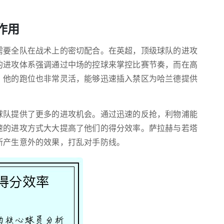
作用
需要全队在战术上的密切配合。在英超，顶级球队的进攻
的进攻体系强调通过中场的控球来掌控比赛节奏，而在高
，他的跑位也非常灵活，能够迅速插入禁区为哈兰德提供
球队提供了更多的进攻机会。通过迅速的反抢，利物浦能
速的进攻方式大大提高了他们的得分效率。萨拉赫与若塔
断产生意外的效果，打乱对手防线。