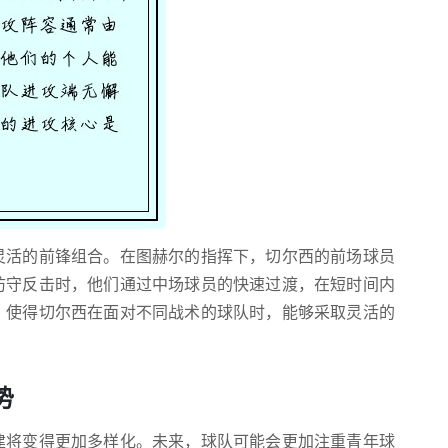
灵活的前锋组合。在图赫尔的指挥下，切尔西的前场球员
防守反击时，他们通过中场球员的快速过渡，在短时间内
，使得切尔西在面对不同战术的球队时，能够采取灵活的
势
建将变得更加多样化。未来，球队可能会更加注重青年球