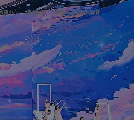
资讯中心
服务类型
联络bsports必一体育