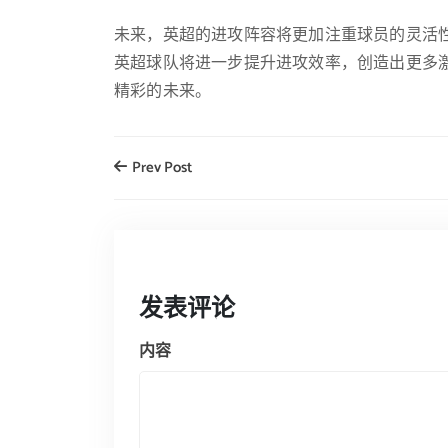
未来，英超的进攻阵容将更加注重球员的灵活
英超球队将进一步提升进攻效率，创造出更多
精彩的未来。
Prev Post
发表评论
内容