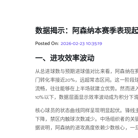
数据揭示：阿森纳本赛季表现
Posted On:
2026-02-23 10:35:19
一、进攻效率波动
从总进球数与预期进球值对比来看，阿森纳在
门转化率接近20%，远超常态区间。这一阶段
流畅，往往能够在上半场就建立优势。然而进
10%以下，数据层面显示效率波动成为积分下
核心球员的状态曲线同样呈现明显起伏。锋线
下降，禁区内触球次数减少。中场组织者的关
据说明，阿森纳的进攻高度依赖少数核心，一