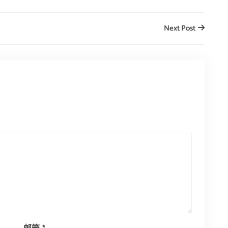
Next Post