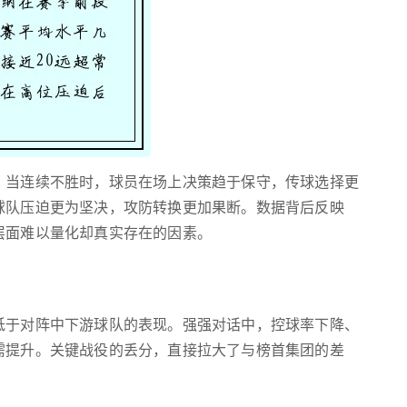
。当连续不胜时，球员在场上决策趋于保守，传球选择更
球队压迫更为坚决，攻防转换更加果断。数据背后反映
层面难以量化却真实存在的因素。
低于对阵中下游球队的表现。强强对话中，控球率下降、
需提升。关键战役的丢分，直接拉大了与榜首集团的差