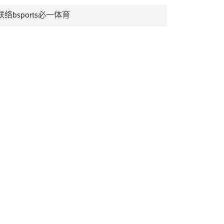
联络bsports必一体育