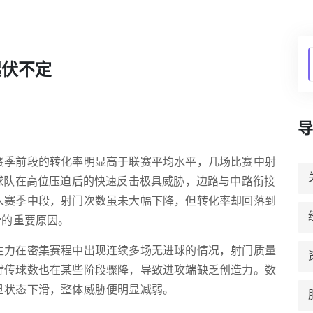
起伏不定
导
赛季前段的转化率明显高于联赛平均水平，几场比赛中射
球队在高位压迫后的快速反击极具威胁，边路与中路衔接
入赛季中段，射门次数虽未大幅下降，但转化率却回落到
滑的重要原因。
主力在密集赛程中出现连续多场无进球的情况，射门质量
键传球数也在某些阶段骤降，导致进攻端缺乏创造力。数
旦状态下滑，整体威胁便明显减弱。