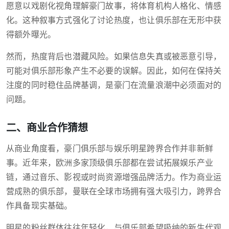
愿意以戏剧化视角理解豪门故事，将体育机构人格化、情感
化。这种叙事方式强化了讨论热度，也让俱乐部在无形中获
得额外曝光。
然而，热度背后也潜藏风险。如果信息失真或被恶意引导，
可能对俱乐部形象产生不必要的误解。因此，如何在保持关
注度的同时稳住品牌基调，是豪门在流量浪潮中必须面对的
问题。
二、商业合作猜想
从商业角度看，豪门俱乐部与娱乐明星跨界合作并非新鲜
事。近年来，欧洲多家顶级俱乐部都在尝试拓展娱乐产业
链，通过音乐、影视或时尚资源增强品牌活力。作为商业运
营成熟的俱乐部，曼联在全球市场拥有强大吸引力，跨界合
作具备现实基础。
明星的粉丝群体往往年轻化，与俱乐部希望吸纳的新生代观