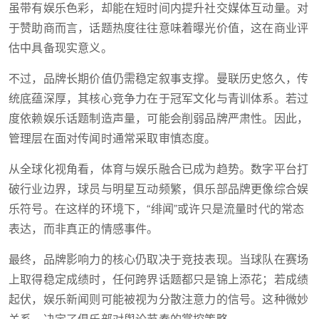
虽带有娱乐色彩，却能在短时间内提升社交媒体互动量。对
于赞助商而言，话题热度往往意味着曝光价值，这在商业评
估中具备现实意义。
不过，品牌长期价值仍需稳定叙事支撑。曼联历史悠久，传
统底蕴深厚，其核心竞争力在于冠军文化与青训体系。若过
度依赖娱乐话题制造声量，可能会削弱品牌严肃性。因此，
管理层在面对传闻时通常采取审慎态度。
从全球化视角看，体育与娱乐融合已成为趋势。数字平台打
破行业边界，球员与明星互动频繁，俱乐部品牌更像综合娱
乐符号。在这样的环境下，“绯闻”或许只是流量时代的常态
表达，而非真正的情感事件。
最终，品牌影响力的核心仍取决于竞技表现。当球队在赛场
上取得稳定成绩时，任何跨界话题都只是锦上添花；若成绩
起伏，娱乐新闻则可能被视为分散注意力的信号。这种微妙