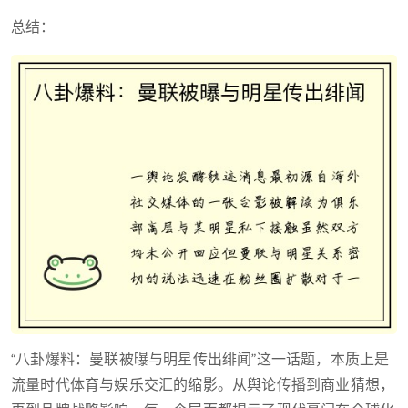
总结：
“八卦爆料：曼联被曝与明星传出绯闻”这一话题，本质上是
流量时代体育与娱乐交汇的缩影。从舆论传播到商业猜想，