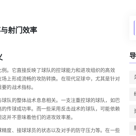
率与射门效率
导
义
比例。它直接反映了球队的控球能力和进攻组织的高效
在场上形成流畅的攻防转换。在现代足球中，尤其是针对
重要的战术指标。
与球队的整体战术息息相关。一支注重控球的球队，如巴
高的传球成功率。而一些采用反击战术的球队，可能依赖
但这并不意味着他们的进攻效率差。
球精度、接球球员的状态以及对手的防守压力等。在一些