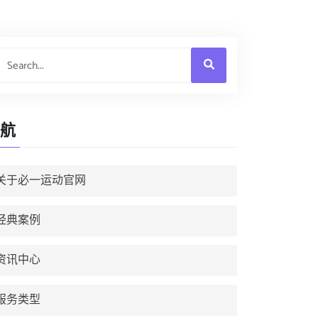
航
关于必一运动官网
经典案例
资讯中心
服务类型