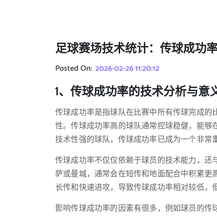
足球赛场技术统计：传球成功
Posted On:
2026-02-26 11:20:12
1、传球成功率的技术分析与意
传球成功率是指球队在比赛中所有传球完成的
性。传球成功率高的球队通常控球稳健，能够
技术性强的球队，传球成功率已成为一个非常
传球成功率不仅仅依赖于球员的技术能力，还
萨或曼城，通常会在短传和地面配合中积累更
长传和快速进攻，导致传球成功率相对较低，
影响传球成功率的因素有很多，例如球员的传