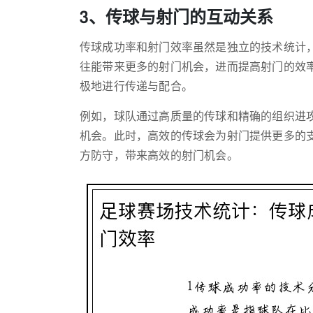
3、传球与射门的互动关系
传球成功率和射门效率虽然是独立的技术统计
往能带来更多的射门机会，进而提高射门的效
极地进行传递与配合。
例如，球队通过高质量的传球和精确的组织进
机会。此时，高效的传球会为射门提供更多的
方防守，带来高效的射门机会。