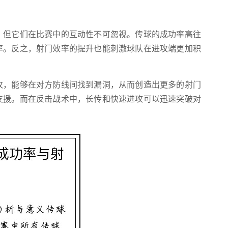
，但它们在比赛中的互动性不可忽视。传球的成功率高往
率。反之，射门效率的提升也能刺激球队在进攻端更加积
攻，能够在对方防线间找到漏洞，从而创造出更多的射门
支援。而在反击战术中，长传和快速进攻可以迅速突破对