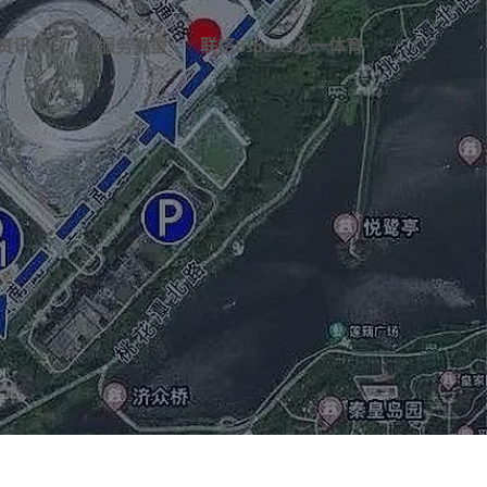
资讯中心
服务类型
联络bsports必一体育