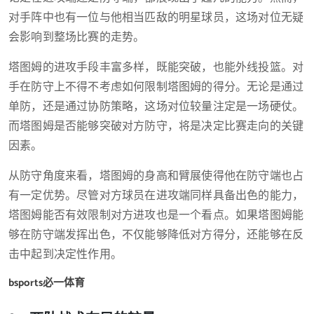
对手阵中也有一位与他相当匹敌的明星球员，这场对位无疑
会影响到整场比赛的走势。
塔图姆的进攻手段丰富多样，既能突破，也能外线投篮。对
手在防守上不得不考虑如何限制塔图姆的得分。无论是通过
单防，还是通过协防策略，这场对位较量注定是一场硬仗。
而塔图姆是否能够突破对方防守，将是决定比赛走向的关键
因素。
从防守角度来看，塔图姆的身高和臂展使得他在防守端也占
有一定优势。尽管对方球员在进攻端同样具备出色的能力，
塔图姆能否有效限制对方进攻也是一个看点。如果塔图姆能
够在防守端发挥出色，不仅能够降低对方得分，还能够在反
击中起到决定性作用。
bsports必一体育