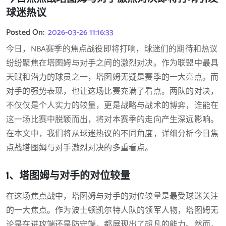
球迷热议
Posted On:
2026-03-26 11:16:33
今日，NBA赛季的焦点战役即将打响，球迷们的期待和热议
纷纷聚焦在塔图姆与对手之间的激烈对决。作为联盟中最具
天赋和潜力的球员之一，塔图姆无疑是赛季的一大亮点。而
对手的强势表现，也让这场比赛充满了看点。两队的对决，
不仅仅是个人实力的较量，更是战略与战术的博弈，谁能在
这一场比赛中脱颖而出，将对本赛季的走向产生深远影响。
在本文中，我们将从球迷热议的不同角度，详细分析今日焦
点战塔图姆与对手激烈对决的多重看点。
1、塔图姆与对手的对位较量
在这场焦点战中，塔图姆与对手的对位较量是最受球迷关注
的一大焦点。作为波士顿凯尔特人队的领军人物，塔图姆无
论是在进攻端还是防守端，都展现出了超凡的能力。然而，