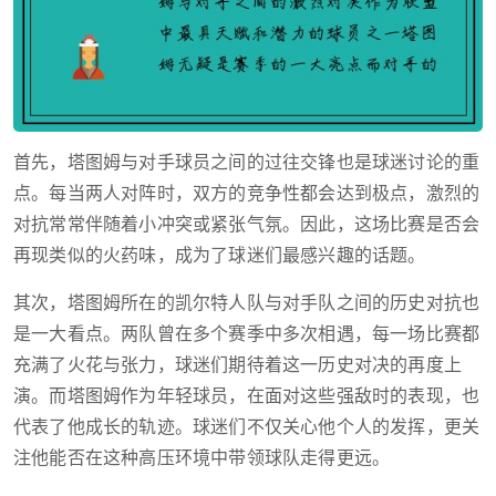
首先，塔图姆与对手球员之间的过往交锋也是球迷讨论的重
点。每当两人对阵时，双方的竞争性都会达到极点，激烈的
对抗常常伴随着小冲突或紧张气氛。因此，这场比赛是否会
再现类似的火药味，成为了球迷们最感兴趣的话题。
其次，塔图姆所在的凯尔特人队与对手队之间的历史对抗也
是一大看点。两队曾在多个赛季中多次相遇，每一场比赛都
充满了火花与张力，球迷们期待着这一历史对决的再度上
演。而塔图姆作为年轻球员，在面对这些强敌时的表现，也
代表了他成长的轨迹。球迷们不仅关心他个人的发挥，更关
注他能否在这种高压环境中带领球队走得更远。