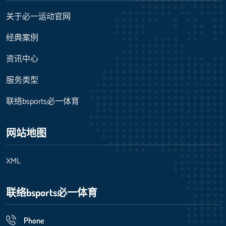
关于必一运动官网
经典案例
资讯中心
服务类型
联络bsports必一体育
网站地图
XML
联络bsports必一体育
Phone