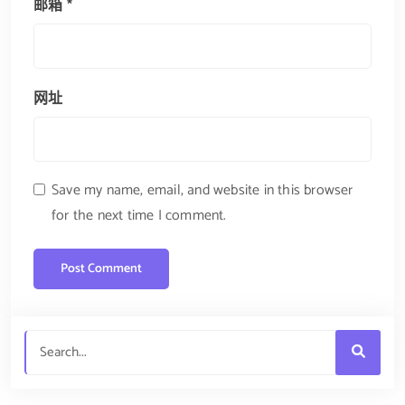
邮箱
*
网址
Save my name, email, and website in this browser
for the next time I comment.