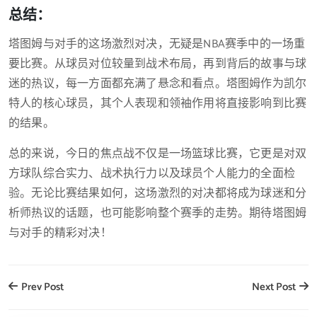
总结：
塔图姆与对手的这场激烈对决，无疑是NBA赛季中的一场重
要比赛。从球员对位较量到战术布局，再到背后的故事与球
迷的热议，每一方面都充满了悬念和看点。塔图姆作为凯尔
特人的核心球员，其个人表现和领袖作用将直接影响到比赛
的结果。
总的来说，今日的焦点战不仅是一场篮球比赛，它更是对双
方球队综合实力、战术执行力以及球员个人能力的全面检
验。无论比赛结果如何，这场激烈的对决都将成为球迷和分
析师热议的话题，也可能影响整个赛季的走势。期待塔图姆
与对手的精彩对决！
Prev Post
Next Post