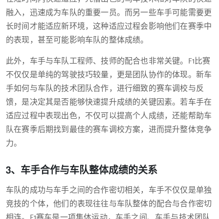
融入，迅速成为车队的重要一员。而另一些车手可能需要更
长时间才能适应新环境，这种适应过程会影响他们在赛季中
的表现，甚至可能影响车队的整体成绩。
此外，车手与车队工程师、技师的配合也非常关键。F1比赛
不仅仅是单纯的驾驶技巧较量，更是团队协作的体现。新车
手如何与车队的技术团队合作，进行细致的赛车调校与反
馈，是决定其是否能够快速提升成绩的关键因素。若车手在
适应过程中表现出色，不仅可以提高个人成绩，还能帮助车
队在赛季后期找到最佳的赛车调校方案，进而提升整体竞争
力。
3、车手合作与车队整体成绩的关系
车队的成功与车手之间的合作密切相关，车手不仅仅是单独
竞技的个体，他们的表现往往与车队整体的配合与合作密切
相连。F1赛车是一项集体运动，车手之间、车手与技术团队