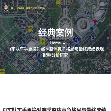
经典案例
Home
F1车队车手更换对赛季整体竞争格局与最终成绩表现
影响分析研究
F1车队车手更换对赛季整体竞争格局与最终成绩