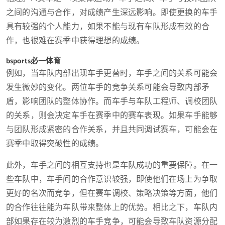
之间的沟通与合作，对成绩产生深远影响。即使更换的车手
具有较强的个人能力，如果不能与现有车队形成有效的合
作，也很难在赛季中获得理想的成绩。
bsports必一体育
例如，当车队内部出现车手更替时，车手之间的关系可能会
发生微妙的变化。两位车手的竞争关系可能会导致内部矛
盾，影响团队的整体协作。而车手与车队工程师、调校团队
的关系，则会决定车手在赛季中的赛车表现。如果车手能够
与团队形成紧密的合作关系，并且共同调试赛车，可能会在
赛季中取得突破性的成绩。
此外，车手之间的相互支持也是车队成功的重要保障。在一
些车队中，车手间的合作意识较强，即使他们在场上为争取
更好的名次而竞争，但在赛车调校、策略决策等方面，他们
的合作往往能为车队带来整体上的优势。相比之下，车队内
部如果存在较为激烈的车手竞争，可能会导致车队资源分配