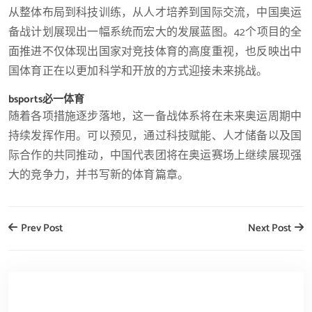
从整体布局到科技训练，从人才培养到国际交流，中国奥运
备战计划展现出一幅系统而宏大的发展蓝图。42个项目的全
面推进不仅体现出国家对竞技体育的高度重视，也反映出中
国体育正在以更加科学和开放的方式迎接未来挑战。
bsports必一体育
随着各项措施逐步落地，这一备战体系将在未来奥运周期中
持续发挥作用。可以预见，通过科技赋能、人才储备以及国
际合作的共同推动，中国代表团将在奥运赛场上继续展现强
大的竞争力，并书写新的体育篇章。
Prev Post
Next Post