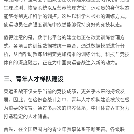
生理监测、恢复系统以及营养管理方案，运动员的身体状态
能够得到更加科学的调控。这种以科学为核心的训练方式，
使运动员在高强度训练中依然能够保持良好的竞技状态。
值得注意的是，数字化平台的建立也正在改变训练管理方
式。各项目的训练数据被统一整合，通过数据模型进行分
析，从而帮助教练组制定更加精准的训练计划。科技与竞技
体育的深度融合，正在为中国奥运备战注入新的动力。
三、青年人才梯队建设
奥运备战不仅关乎当前的竞技成绩，更关乎未来的持续发
展。因此，在这份备战计划中，青年人才梯队建设被放在极
为重要的位置。通过多层次的培养体系，中国体育界正努力
打造稳定的人才储备。
首先，在全国范围内的青少年赛事体系不断完善。各级联