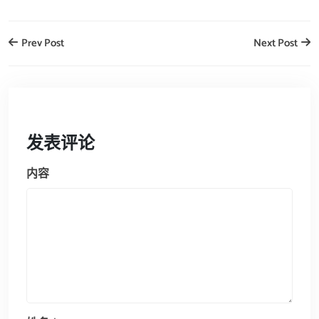
Prev Post
Next Post
发表评论
内容