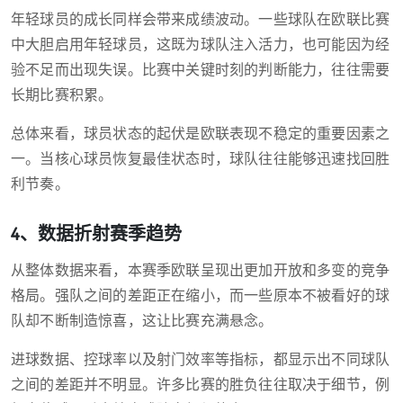
年轻球员的成长同样会带来成绩波动。一些球队在欧联比赛
中大胆启用年轻球员，这既为球队注入活力，也可能因为经
验不足而出现失误。比赛中关键时刻的判断能力，往往需要
长期比赛积累。
总体来看，球员状态的起伏是欧联表现不稳定的重要因素之
一。当核心球员恢复最佳状态时，球队往往能够迅速找回胜
利节奏。
4、数据折射赛季趋势
从整体数据来看，本赛季欧联呈现出更加开放和多变的竞争
格局。强队之间的差距正在缩小，而一些原本不被看好的球
队却不断制造惊喜，这让比赛充满悬念。
进球数据、控球率以及射门效率等指标，都显示出不同球队
之间的差距并不明显。许多比赛的胜负往往取决于细节，例