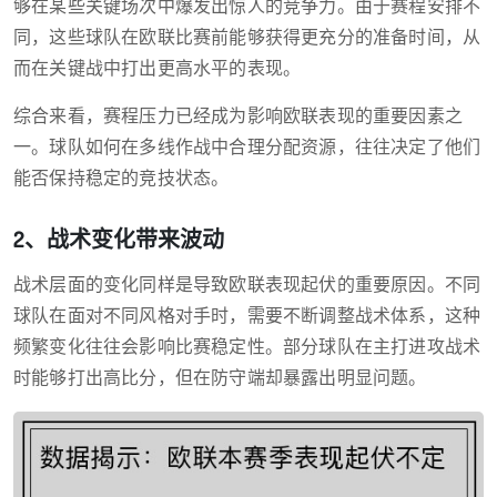
够在某些关键场次中爆发出惊人的竞争力。由于赛程安排不
同，这些球队在欧联比赛前能够获得更充分的准备时间，从
而在关键战中打出更高水平的表现。
综合来看，赛程压力已经成为影响欧联表现的重要因素之
一。球队如何在多线作战中合理分配资源，往往决定了他们
能否保持稳定的竞技状态。
2、战术变化带来波动
战术层面的变化同样是导致欧联表现起伏的重要原因。不同
球队在面对不同风格对手时，需要不断调整战术体系，这种
频繁变化往往会影响比赛稳定性。部分球队在主打进攻战术
时能够打出高比分，但在防守端却暴露出明显问题。