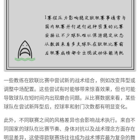
一些教练在欧联比赛中尝试新的战术组合，例如改变阵型或
调整中场配置。这些尝试有时能够带来惊喜效果，但也可能
导致球队在短时间内出现磨合问题。从比赛数据来看，某些
球队在尝试新阵型后，控球率和射门次数都有明显变化。
此外，不同联赛之间的风格差异也会影响战术执行。来自不
同国家的球队在比赛节奏、身体对抗以及战术理念方面存在
明显差异，这使得欧联赛场往往成为战术博弈最为复杂的舞