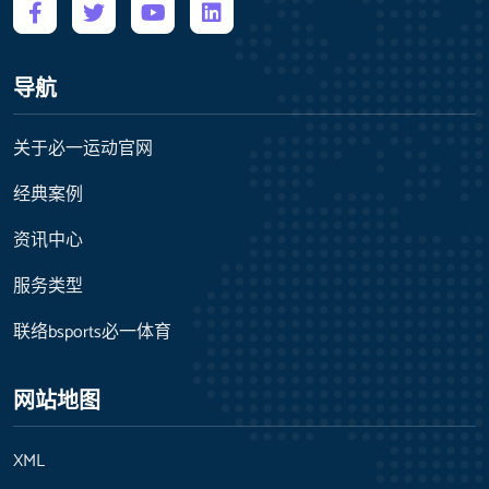
导航
关于必一运动官网
经典案例
资讯中心
服务类型
联络bsports必一体育
网站地图
XML