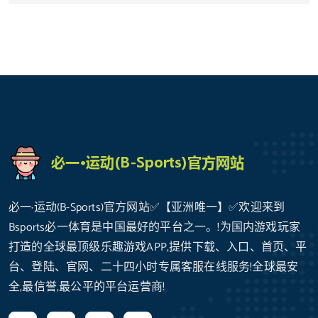
必一·运动(B-Sports)官方网站✅【亚洲唯一】✅欢迎来到
Bsports必一体育是中国最好的平台之一。!为国内游戏玩家
打造的全球最顶级乐趣游戏APP,提供下载、入口、首页、平
台、登陆、官网、二十四小时专属客服在线服务!全球最安
全,最信誉,最公平的平台运营商!